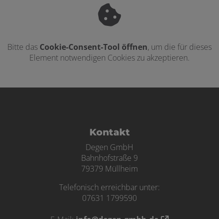
Bitte das
Cookie-Consent-Tool öffnen
, um die für dieses
Element notwendigen Cookies zu akzeptieren.
Footer - Kontaktdaten und Öffnungszei
Kontakt
Degen GmbH
Bahnhofstraße 9
79379 Müllheim
Telefonisch erreichbar unter:
07631 1799590