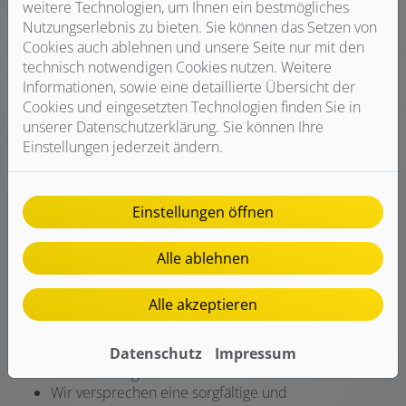
weitere Technologien, um Ihnen ein bestmögliches
Nutzungserlebnis zu bieten. Sie können das Setzen von
Cookies auch ablehnen und unsere Seite nur mit den
Qualität vom Fachmann
technisch notwendigen Cookies nutzen. Weitere
Wir verbauen ausschließlich Markenprodukte
Informationen, sowie eine detaillierte Übersicht der
führender Hersteller
Cookies und eingesetzten Technologien finden Sie in
Sie profitieren von umfassenden Garantie- und
unserer Datenschutzerklärung. Sie können Ihre
Serviceleistungen
Einstellungen jederzeit ändern.
Wir übernehmen für Sie die Installation,
Instandhaltung und Reparatur
Einstellungen öffnen
Alle ablehnen
Installation und Service durch Profis
Alle akzeptieren
Vom Schornsteinfeger zum Elektriker: Wir
koordinieren alle Gewerke für Sie
Ihre Öl- oder Gasheizung wird individuell auf Ihr
Datenschutz
Impressum
Gebäude abgestimmt
Wir versprechen eine sorgfältige und