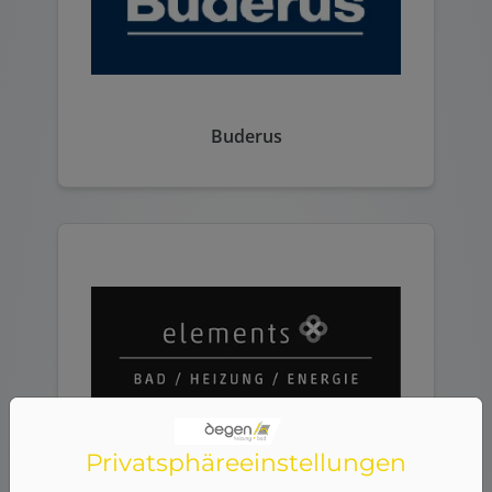
Buderus
Privatsphäre­einstellungen
elements